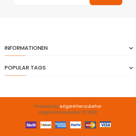
INFORMATIONEN
POPULAR TAGS
Powered By
ezigarettenzubehor
ezigarettenzubehor © 2026
asinos uk
78 win
slots uk
78win
slot gacor
78 win
78win
casino sites
c