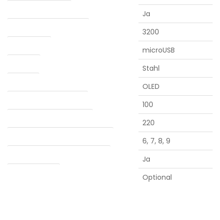
Abnehmbarer Akku
Ja
Batteriekapazität (mAh)
3200
Ladebuchse
microUSB
Kammer
Stahl
Anzeige
OLED
Mindesttemperatur (°C)
100
Maximale temperatur (°C)
220
Automatische abschaltung (min.)
6, 7, 8, 9
Verdampfung von Konzentraten
Ja
Water adapter
Optional