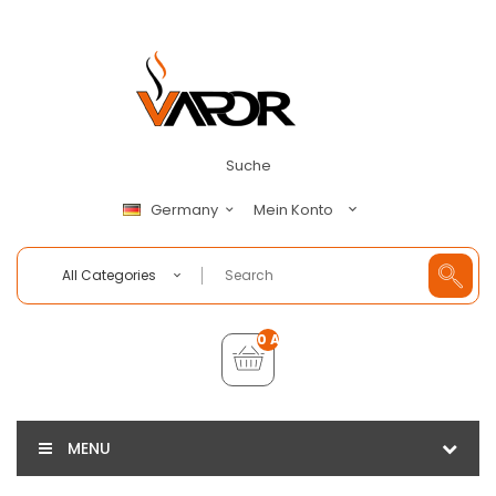
Suche
Mein Konto
Germany
All Categories
0 Artikel - €0,00
MENU