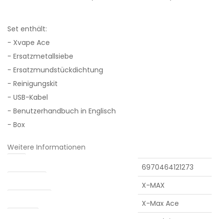
Set enthält:
- Xvape Ace
- Ersatzmetallsiebe
- Ersatzmundstückdichtung
- Reinigungskit
- USB-Kabel
- Benutzerhandbuch in Englisch
- Box
Weitere Informationen
EAN
6970464121273
Hersteller:
X-MAX
Passend für:
X-Max Ace
Heizung