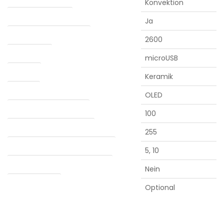
Konvektion
Abnehmbarer Akku
Ja
Batteriekapazität (mAh)
2600
Ladebuchse
microUSB
Kammer
Keramik
Anzeige
OLED
Mindesttemperatur (°C)
100
Maximale temperatur (°C)
255
Automatische abschaltung (min.)
5, 10
Verdampfung von Konzentraten
Nein
Water adapter
Optional