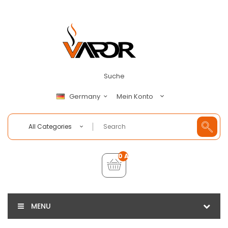
Suche
Mein Konto
Germany
All Categories
0 Artikel - €0,00
MENU