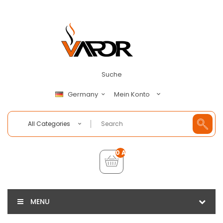
Suche
Mein Konto
Germany
All Categories
0 Artikel - €0,00
MENU