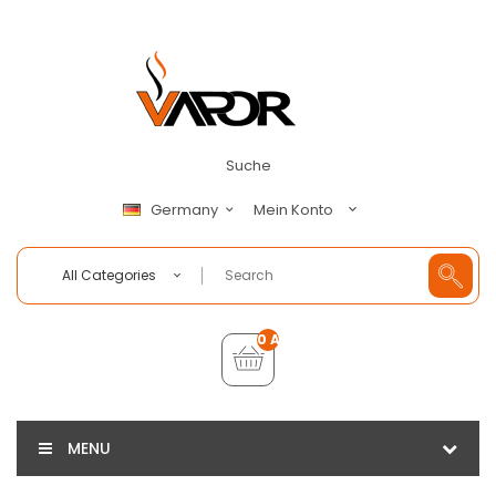
Suche
Mein Konto
Germany
All Categories
0 Artikel - €0,00
MENU