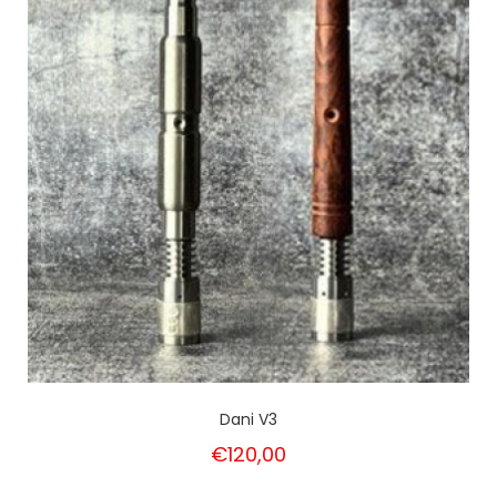
Dani V3
€120,00