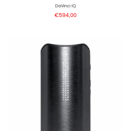
DaVinci IQ
€594,00