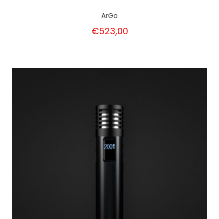
ArGo
€523,00