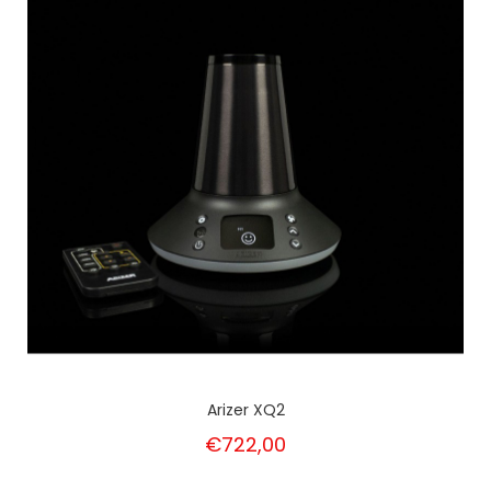
Arizer XQ2
€722,00