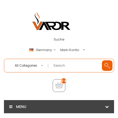
Suche
Mein Konto
Germany
All Categories
0 Artikel - €0,00
MENU