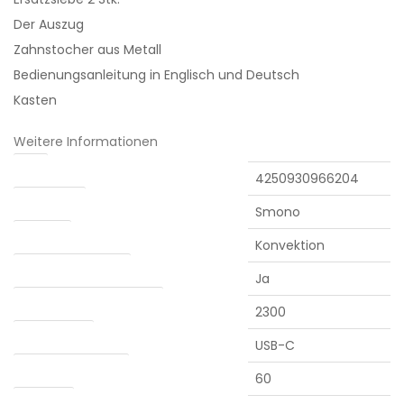
Der Auszug
Zahnstocher aus Metall
Bedienungsanleitung in Englisch und Deutsch
Kasten
Weitere Informationen
EAN
4250930966204
Hersteller:
Smono
Heizung
Konvektion
Abnehmbarer Akku
Ja
Batteriekapazität (mAh)
2300
Ladebuchse
USB-C
Akkulaufzeit (min.)
60
Kammer