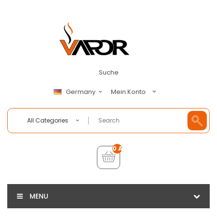
Suche
Mein Konto
Germany
All Categories
0 Artikel - €0,00
MENU