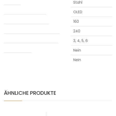
Stahl
Anzeige
OLED
Mindesttemperatur (°C)
160
Maximale temperatur (°C)
240
Automatische abschaltung (min.)
3, 4, 5, 6
Verdampfung von Konzentraten
Nein
Water adapter
Nein
ÄHNLICHE PRODUKTE