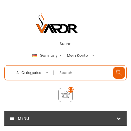
Suche
Mein Konto
Germany
All Categories
0 Artikel - €0,00
MENU