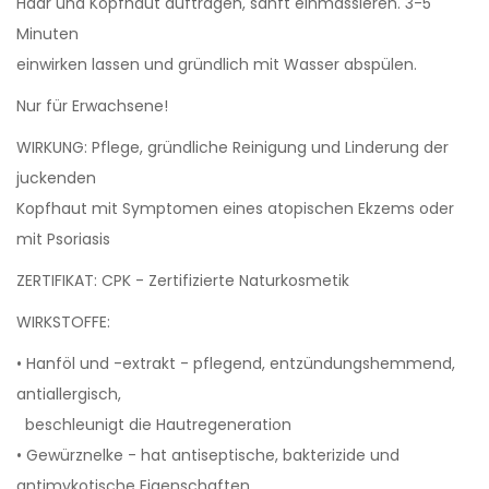
Haar und Kopfhaut auftragen, sanft einmassieren. 3-5
Minuten
einwirken lassen und gründlich mit Wasser abspülen.
Nur für Erwachsene!
WIRKUNG: Pflege, gründliche Reinigung und Linderung der
juckenden
Kopfhaut mit Symptomen eines atopischen Ekzems oder
mit Psoriasis
ZERTIFIKAT: CPK - Zertifizierte Naturkosmetik
WIRKSTOFFE:
• Hanföl und -extrakt - pflegend, entzündungshemmend,
antiallergisch,
beschleunigt die Hautregeneration
• Gewürznelke - hat antiseptische, bakterizide und
antimykotische Eigenschaften