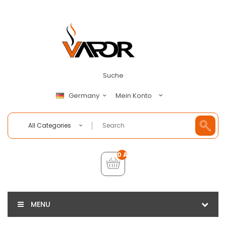
Suche
Mein Konto
Germany
All Categories
0 Artikel - €0,00
MENU