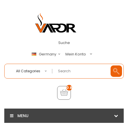
Suche
Mein Konto
Germany
All Categories
0 Artikel - €0,00
MENU