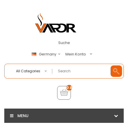
Suche
Mein Konto
Germany
All Categories
0 Artikel - €0,00
MENU