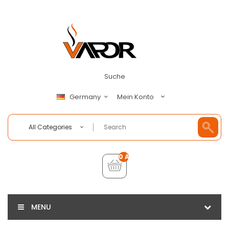
Suche
Mein Konto
Germany
All Categories
0 Artikel - €0,00
MENU