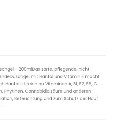
chgel - 200mlDas zarte, pflegende, nicht
endeDuschgel mit Hanföl und Vitamin E macht
ch.Hanföl ist reich an Vitaminen A, B1, B2, B6, C
en, Phytinen, Cannabidiolsäure und anderen
neration, Befeuchtung und zum Schutz der Haut
..