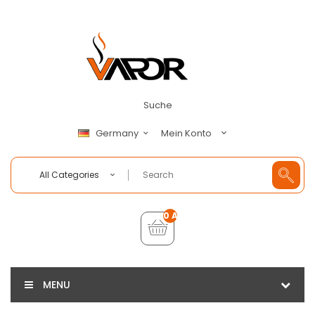
Suche
Mein Konto
Germany
All Categories
0 Artikel - €0,00
MENU