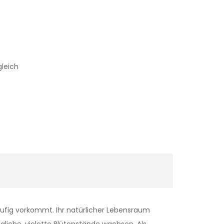
gleich
häufig vorkommt. Ihr natürlicher Lebensraum
gliche, violette Blütenstände wachsen. Als