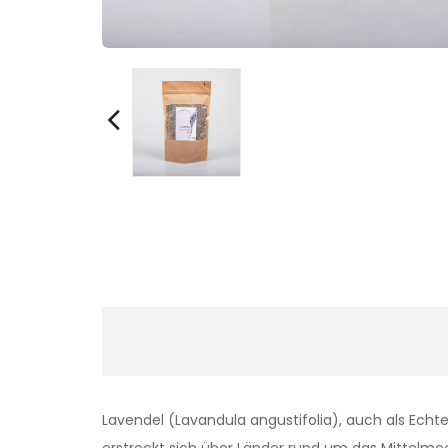
Lavendel (Lavandula angustifolia), auch als Echte
erstreckt sich über Länder rund um das Mittelmeer