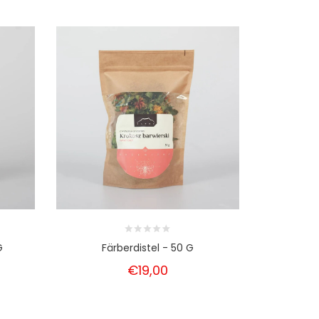
G
Färberdistel - 50 G
Damiana 
€19,00