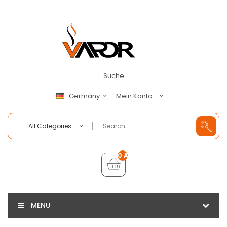
Suche
Mein Konto
Germany
All Categories
0 Artikel - €0,00
MENU