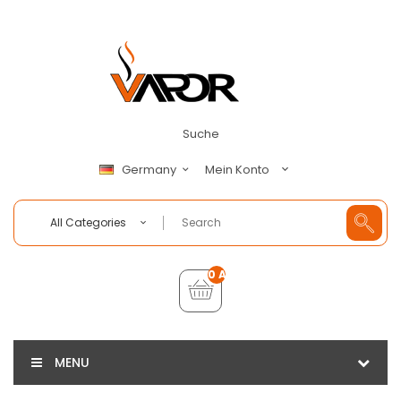
Suche
Mein Konto
Germany
All Categories
0 Artikel - €0,00
MENU