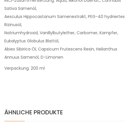
INCI-Zusammensetzung: Aqua, Alkohol Ddenat., Cannabis
Sativa Samenöl,
Aesculus Hippocastanum Samenextrakt, PEG-40 hydriertes
Rizinusöl,
Natriumhydroxid, Vanillylbutylether, Carbomer, Kampfer,
Eukalyptus Globulus Blattöl,
Abies Sibirica Öl, Capsicum Frutescens Resin, Helianthus
Annuus Samenöl, D-Limonen
Verpackung: 200 ml
ÄHNLICHE PRODUKTE