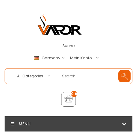
Suche
Mein Konto
Germany
All Categories
0 Artikel - €0,00
MENU