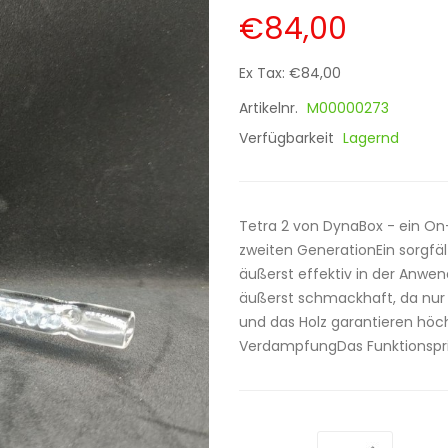
€84,00
Ex Tax: €84,00
Artikelnr.
M00000273
Verfügbarkeit
Lagernd
Tetra 2 von DynaBox - ein O
zweiten GenerationEin sorgfäl
äußerst effektiv in der Anwe
äußerst schmackhaft, da nur
und das Holz garantieren hö
VerdampfungDas Funktionsprinz