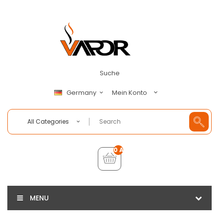
Suche
Mein Konto
Germany
All Categories
0 Artikel - €0,00
MENU