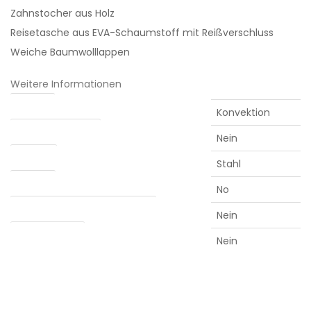
Zahnstocher aus Holz
Reisetasche aus EVA-Schaumstoff mit Reißverschluss
Weiche Baumwolllappen
Weitere Informationen
Heizung
Konvektion
Abnehmbarer Akku
Nein
Kammer
Stahl
Anzeige
No
Verdampfung von Konzentraten
Nein
Water adapter
Nein