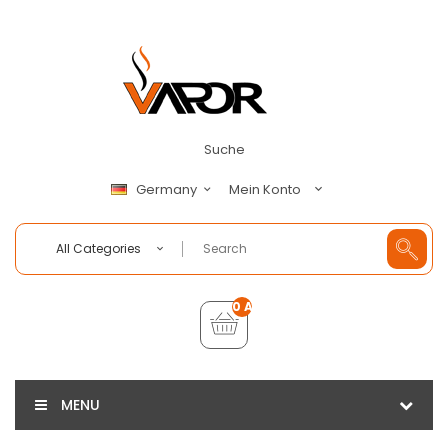
Suche
Mein Konto
Germany
All Categories
0 Artikel - €0,00
MENU