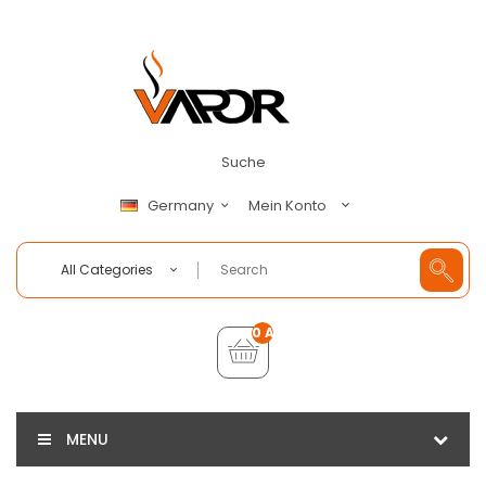
Suche
Mein Konto
Germany
All Categories
0 Artikel - €0,00
MENU