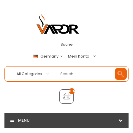
Suche
Mein Konto
Germany
All Categories
0 Artikel - €0,00
MENU