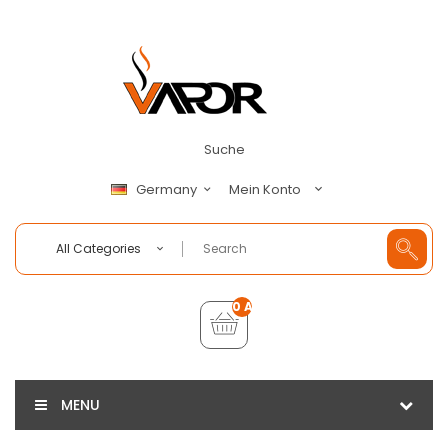
Suche
Mein Konto
Germany
All Categories
0 Artikel - €0,00
MENU