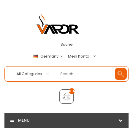
Suche
Mein Konto
Germany
All Categories
0 Artikel - €0,00
MENU