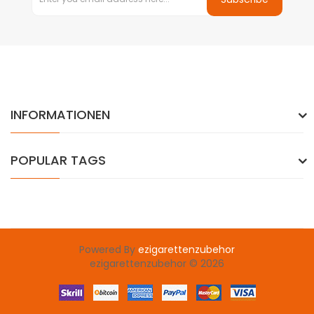
INFORMATIONEN
POPULAR TAGS
Powered By
ezigarettenzubehor
ezigarettenzubehor © 2026
judi online
casinos uk
78 win
slots uk
78win
slot gacor
78 win
78win
c