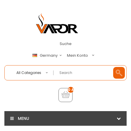
Suche
Mein Konto
Germany
All Categories
0 Artikel - €0,00
MENU