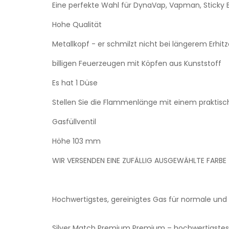
Eine perfekte Wahl für DynaVap, Vapman, Sticky B
Hohe Qualität
Metallkopf - er schmilzt nicht bei längerem Erhit
billigen Feuerzeugen mit Köpfen aus Kunststoff
Es hat 1 Düse
Stellen Sie die Flammenlänge mit einem praktisc
Gasfüllventil
Höhe 103 mm
WIR VERSENDEN EINE ZUFÄLLIG AUSGEWÄHLTE FARBE
Hochwertigstes, gereinigtes Gas für normale un
Silver Match Premium Premium – hochwertigstes, ge