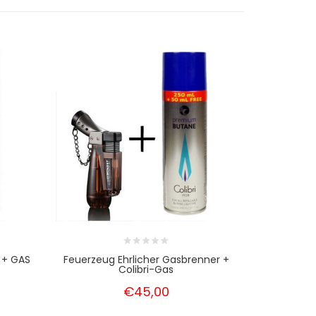
 + GAS
Feuerzeug Ehrlicher Gasbrenner +
Leichter ,
Colibri-Gas
G
€45,00