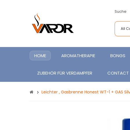
Suche
All 
HOME
AROMATHERAPIE
BONGS
ZUBEHÖR FÜR VERDAMPFER
CONTACT
Leichter , Gasbrenne Honest WT-1 + GAS Sil