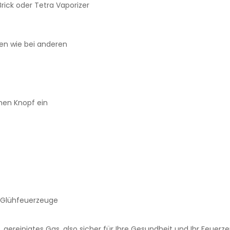
rick oder Tetra Vaporizer
zen wie bei anderen
hen Knopf ein
d Glühfeuerzeuge
reinigtes Gas, also sicher für Ihre Gesundheit und Ihr Feuerzeu