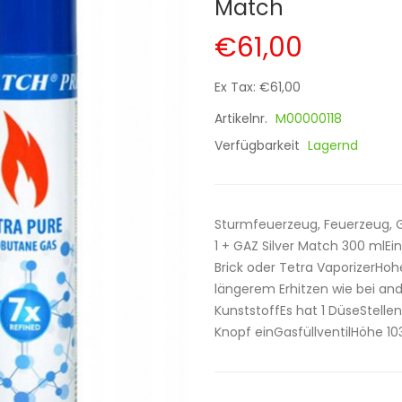
Match
€61,00
Ex Tax: €61,00
Artikelnr.
M00000118
Verfügbarkeit
Lagernd
Sturmfeuerzeug, Feuerzeug,
1 + GAZ Silver Match 300 mlE
Brick oder Tetra VaporizerHohe
längerem Erhitzen wie bei an
KunststoffEs hat 1 DüseStell
Knopf einGasfüllventilHöhe 1