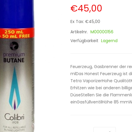
€45,00
Ex Tax: €45,00
Artikelnr.
M00000156
Verfügbarkeit
Lagernd
Feuerzeug, Gasbrenner der r
mlDas Honest Feuerzeug ist di
Tetra VaporizerHohe QualitätM
Erhitzen wie bei anderen bill
DüseStellen Sie die Flammen
einGasfüllventilHöhe 85 mmWI