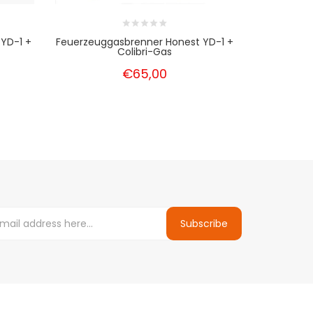
 YD-1 +
Feuerzeuggasbrenner Honest YD-1 +
Leichterer
Colibri-Gas
€65,00
Subscribe