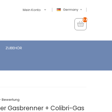
Germany
Mein Konto
0 Artikel - €0,00
ZUBEHÖR
+ Bewertung
her Gasbrenner + Colibri-Gas