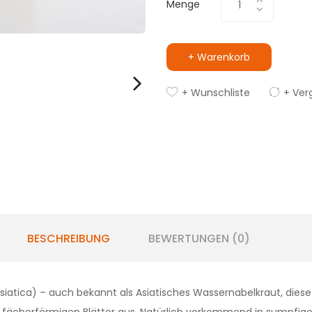
Menge
+ Warenkorb
+ Wunschliste
+ Ver
BESCHREIBUNG
BEWERTUNGEN (0)
asiatica) – auch bekannt als Asiatisches Wassernabelkraut, dies
re fächerförmigen Blätter aus. Natürlich vorkommend in sumpfig