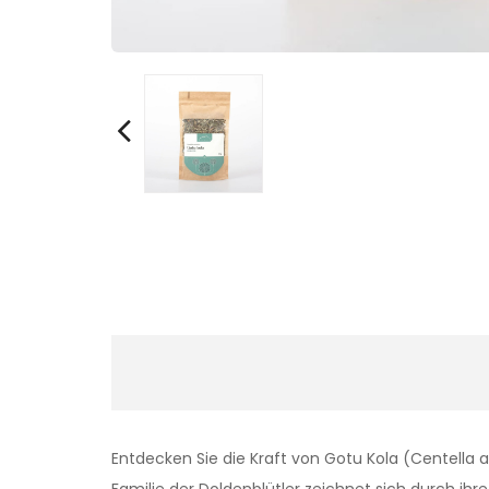
Entdecken Sie die Kraft von Gotu Kola (Centella 
Familie der Doldenblütler zeichnet sich durch ih