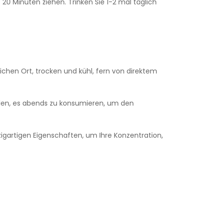
20 Minuten ziehen. Trinken Sie 1-2 mal täglich
chen Ort, trocken und kühl, fern von direktem
hlen, es abends zu konsumieren, um den
nzigartigen Eigenschaften, um Ihre Konzentration,