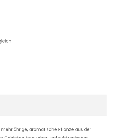
gleich
e mehrjährige, aromatische Pflanze aus der
en Gebieten tropischer und subtropischer