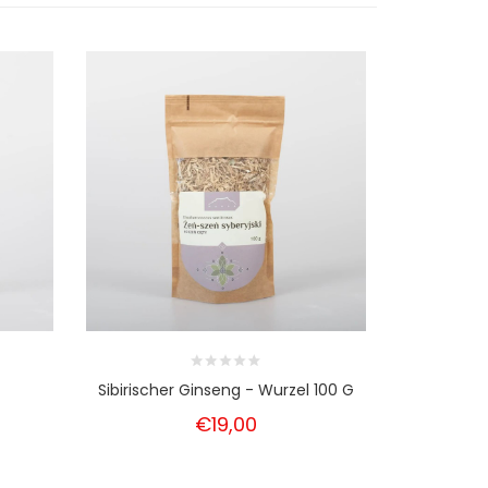
Sibirischer Ginseng - Wurzel 100 G
Tulasi, Heil
€19,00