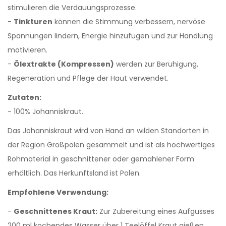
stimulieren die Verdauungsprozesse.
-
Tinkturen
können die Stimmung verbessern, nervöse
Spannungen lindern, Energie hinzufügen und zur Handlung
motivieren.
-
Ölextrakte (Kompressen)
werden zur Beruhigung,
Regeneration und Pflege der Haut verwendet.
Zutaten:
- 100% Johanniskraut.
Das Johanniskraut wird von Hand an wilden Standorten in
der Region Großpolen gesammelt und ist als hochwertiges
Rohmaterial in geschnittener oder gemahlener Form
erhältlich. Das Herkunftsland ist Polen.
Empfohlene Verwendung:
-
Geschnittenes Kraut:
Zur Zubereitung eines Aufgusses
200 ml kochendes Wasser über 1 Teelöffel Kraut gießen,