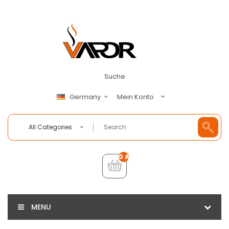
Suche
Mein Konto
Germany
All Categories
0 Artikel - €0,00
MENU