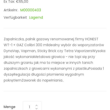
Ex Tax: €65,00
Artikelnr.
M00000403
Verfügbarkeit
Lagernd
Zapalniczka, palnik gazowy renomowanej firmy HONEST
WT-1 + GAZ Colibri 300 mlIdealny wybór do waporyzatorów
DynaVap, Vapman, Sticky Brick czy Tetra VaporizersWysoka
jakość wykonaniaMetalowa głowica - nie topi się przy
dłuższym grzaniu jak ma to miejsce w innych tanich
zapalniczkach z głowicami wykonanymi z plastikuPosiada 1
dyszęRegulacja długości płomienia wygodnym
pokrętłemZaworek do napełniania..
Menge