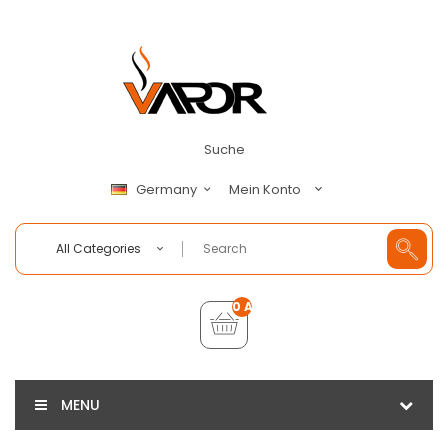
Suche
Mein Konto
Germany
All Categories
0 Artikel - €0,00
MENU