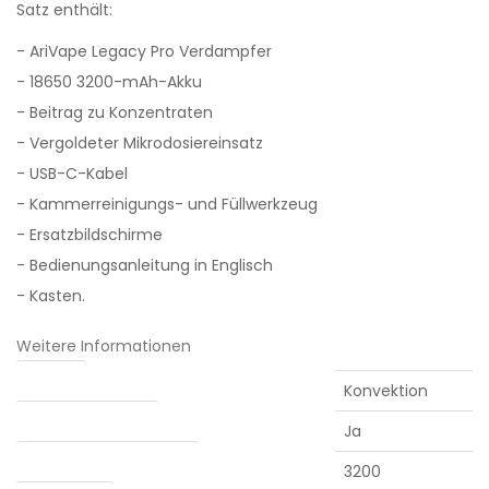
Satz enthält:
- AriVape Legacy Pro Verdampfer
- 18650 3200-mAh-Akku
- Beitrag zu Konzentraten
- Vergoldeter Mikrodosiereinsatz
- USB-C-Kabel
- Kammerreinigungs- und Füllwerkzeug
- Ersatzbildschirme
- Bedienungsanleitung in Englisch
- Kasten.
Weitere Informationen
Heizung
Konvektion
Abnehmbarer Akku
Ja
Batteriekapazität (mAh)
3200