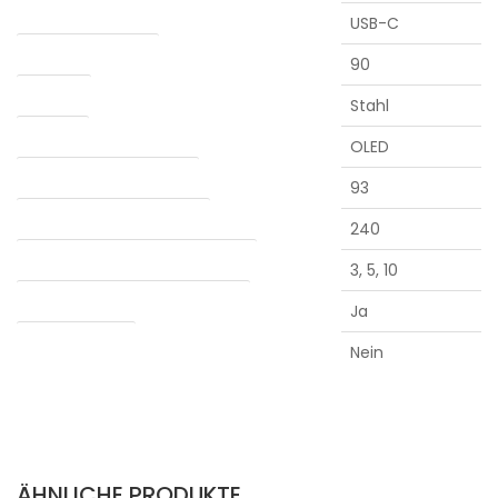
Ladebuchse
USB-C
Akkulaufzeit (min.)
90
Kammer
Stahl
Anzeige
OLED
Mindesttemperatur (°C)
93
Maximale temperatur (°C)
240
Automatische abschaltung (min.)
3, 5, 10
Verdampfung von Konzentraten
Ja
Water adapter
Nein
ÄHNLICHE PRODUKTE