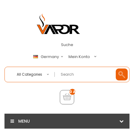
Suche
Mein Konto
Germany
All Categories
0 Artikel - €0,00
MENU