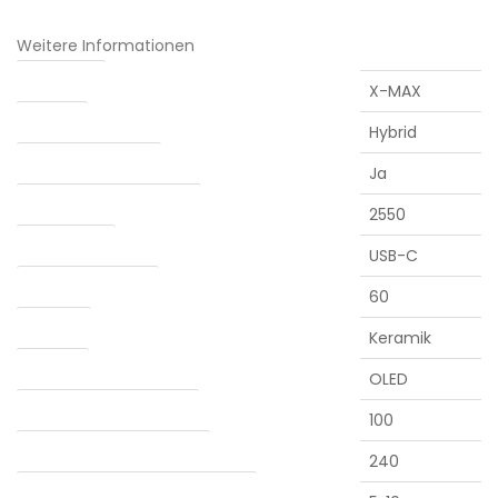
Weitere Informationen
Hersteller:
X-MAX
Heizung
Hybrid
Abnehmbarer Akku
Ja
Batteriekapazität (mAh)
2550
Ladebuchse
USB-C
Akkulaufzeit (min.)
60
Kammer
Keramik
Anzeige
OLED
Mindesttemperatur (°C)
100
Maximale temperatur (°C)
240
Automatische abschaltung (min.)