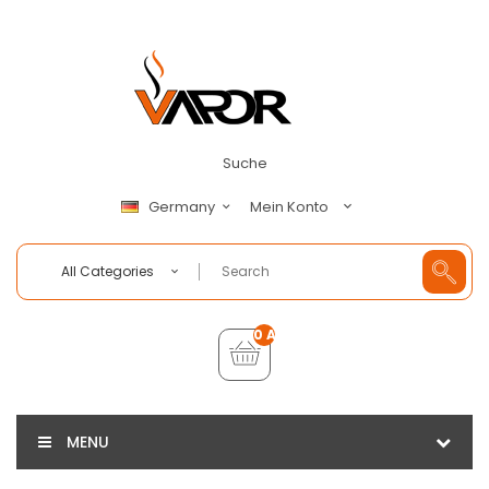
Suche
Mein Konto
Germany
All Categories
0 Artikel - €0,00
MENU