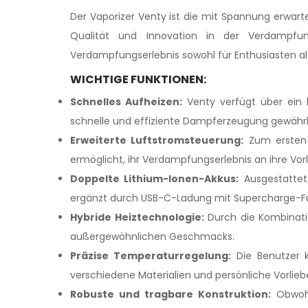
Der Vaporizer Venty ist die mit Spannung erwart
Qualität und Innovation in der Verdampfun
Verdampfungserlebnis sowohl für Enthusiasten al
WICHTIGE FUNKTIONEN:
Schnelles Aufheizen:
Venty verfügt über ein 
schnelle und effiziente Dampferzeugung gewährle
Erweiterte Luftstromsteuerung:
Zum ersten M
ermöglicht, ihr Verdampfungserlebnis an ihre Vo
Doppelte Lithium-Ionen-Akkus:
Ausgestattet 
ergänzt durch USB-C-Ladung mit Supercharge-Fun
Hybride Heiztechnologie:
Durch die Kombinatio
außergewöhnlichen Geschmacks.
Präzise Temperaturregelung:
Die Benutzer k
verschiedene Materialien und persönliche Vorlie
Robuste und tragbare Konstruktion:
Obwohl