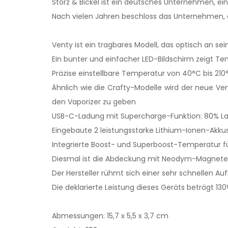
Storz & Bickel ist ein deutsches Unternehmen, e
Nach vielen Jahren beschloss das Unternehmen, 
Venty ist ein tragbares Modell, das optisch an se
Ein bunter und einfacher LED-Bildschirm zeigt T
Präzise einstellbare Temperatur von 40°C bis 210
Ähnlich wie die Crafty-Modelle wird der neue Ve
den Vaporizer zu geben
USB-C-Ladung mit Supercharge-Funktion: 80% La
Eingebaute 2 leistungsstarke Lithium-Ionen-Akku
Integrierte Boost- und Superboost-Temperatur 
Diesmal ist die Abdeckung mit Neodym-Magnete
Der Hersteller rühmt sich einer sehr schnellen A
Die deklarierte Leistung dieses Geräts beträgt 1
Abmessungen: 15,7 x 5,5 x 3,7 cm