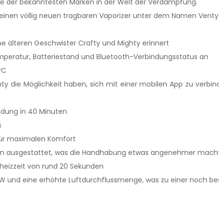
ine der bekanntesten Marken in der Welt der Verdampfung.
einen völlig neuen tragbaren Vaporizer unter dem Namen Venty 
ine älteren Geschwister Crafty und Mighty erinnert
emperatur, Batteriestand und Bluetooth-Verbindungsstatus an
°C
nty die Möglichkeit haben, sich mit einer mobilen App zu verbin
dung in 40 Minuten
s
für maximalen Komfort
n ausgestattet, was die Handhabung etwas angenehmer macht a
ufheizzeit von rund 20 Sekunden
30W und eine erhöhte Luftdurchflussmenge, was zu einer noch bes