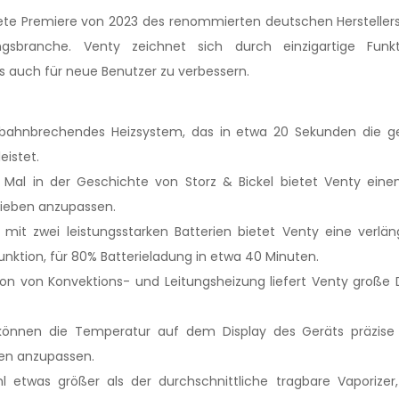
ete Premiere von 2023 des renommierten deutschen Herstellers
gsbranche. Venty zeichnet sich durch einzigartige Fun
s auch für neue Benutzer zu verbessern.
bahnbrechendes Heizsystem, das in etwa 20 Sekunden die g
istet.
al in der Geschichte von Storz & Bickel bietet Venty einen
rlieben anzupassen.
mit zwei leistungsstarken Batterien bietet Venty eine verlä
ktion, für 80% Batterieladung in etwa 40 Minuten.
n von Konvektions- und Leitungsheizung liefert Venty große 
önnen die Temperatur auf dem Display des Geräts präzise e
ben anzupassen.
 etwas größer als der durchschnittliche tragbare Vaporizer