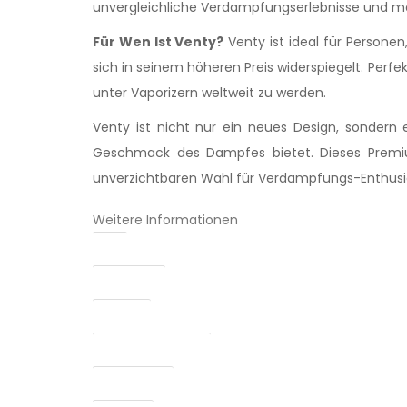
unvergleichliche Verdampfungserlebnisse und macht
Für Wen Ist Venty?
Venty ist ideal für Personen
sich in seinem höheren Preis widerspiegelt. Perfe
unter Vaporizern weltweit zu werden.
Venty ist nicht nur ein neues Design, sondern 
Geschmack des Dampfes bietet. Dieses Premiu
unverzichtbaren Wahl für Verdampfungs-Enthusi
Weitere Informationen
EAN
Hersteller:
Heizung
Abnehmbarer Akku
Ladebuchse