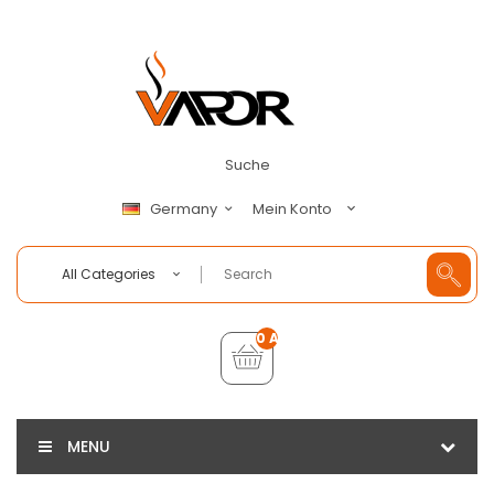
Suche
Mein Konto
Germany
All Categories
0 Artikel - €0,00
MENU