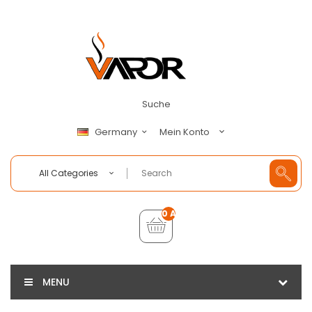
Suche
Mein Konto
Germany
All Categories
0 Artikel - €0,00
MENU