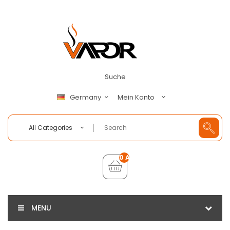
Suche
Mein Konto
Germany
All Categories
0 Artikel - €0,00
MENU