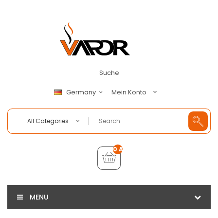
Suche
Mein Konto
Germany
All Categories
0 Artikel - €0,00
MENU