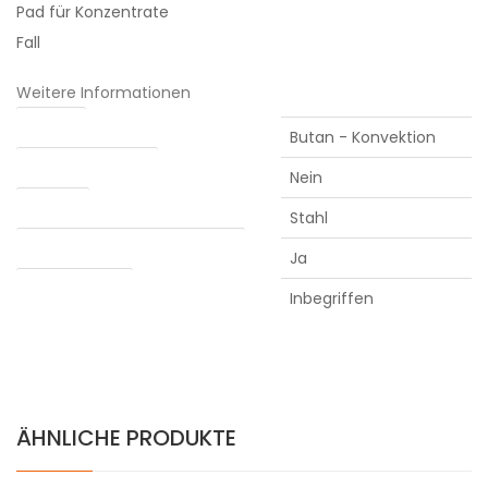
Pad für Konzentrate
Fall
Weitere Informationen
Heizung
Butan - Konvektion
Abnehmbarer Akku
Nein
Kammer
Stahl
Verdampfung von Konzentraten
Ja
Water adapter
Inbegriffen
ÄHNLICHE PRODUKTE