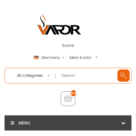
Suche
Mein Konto
Germany
All Categories
0 Artikel - €0,00
MENU