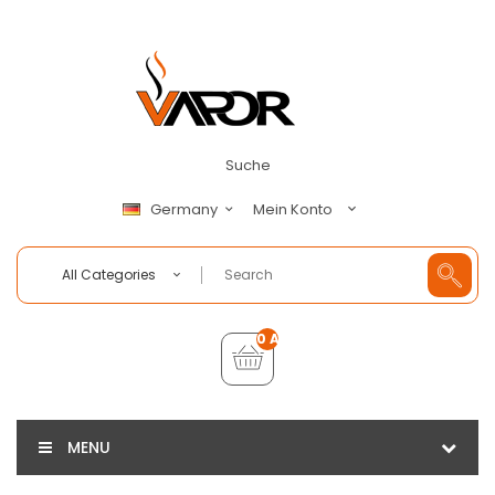
Suche
Mein Konto
Germany
All Categories
0 Artikel - €0,00
MENU