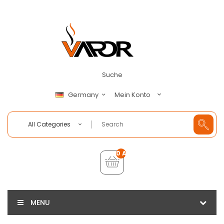
Suche
Mein Konto
Germany
All Categories
0 Artikel - €0,00
MENU