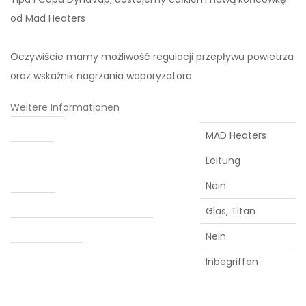
od Mad Heaters
Oczywiście mamy możliwość regulacji przepływu powietrza
oraz wskaźnik nagrzania waporyzatora
Weitere Informationen
Hersteller:
MAD Heaters
Heizung
Leitung
Abnehmbarer Akku
Nein
Kammer
Glas, Titan
Verdampfung von Konzentraten
Nein
Water adapter
Inbegriffen