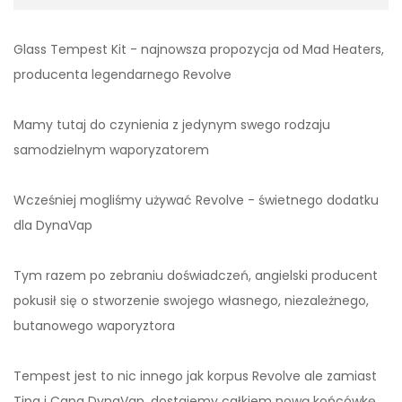
Glass Tempest Kit - najnowsza propozycja od Mad Heaters,
producenta legendarnego Revolve
Mamy tutaj do czynienia z jedynym swego rodzaju
samodzielnym waporyzatorem
Wcześniej mogliśmy używać Revolve - świetnego dodatku
dla DynaVap
Tym razem po zebraniu doświadczeń, angielski producent
pokusił się o stworzenie swojego własnego, niezależnego,
butanowego waporyztora
Tempest jest to nic innego jak korpus Revolve ale zamiast
Tipa i Capa DynaVap, dostajemy całkiem nową końcówkę