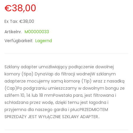
€38,00
Ex Tax: €38,00
Artikelnr.
M00000033
Verfügbarkeit
Lagernd
Szklany adapter umożliwiający podłączenie dowolnej
komory (tipa) DynaVap do filtracji wodnejW szklanym
adapterze mocujemy samą komorę (Tip) wraz z nasadką
(Cap)Po podgrzaniu umieszczamy w dowolnym bongu ze
szlifem 10, 14 lub 18 mmPowstała para, jest filtrowana i
schładzana przez wodę, dzięki temu jest łagodna i
przyjemna dla naszego gardła i płucPRZEDMIOTEM
SPRZEDAŻY JEST WYŁĄCZNIE SZKLANY ADAPTER..