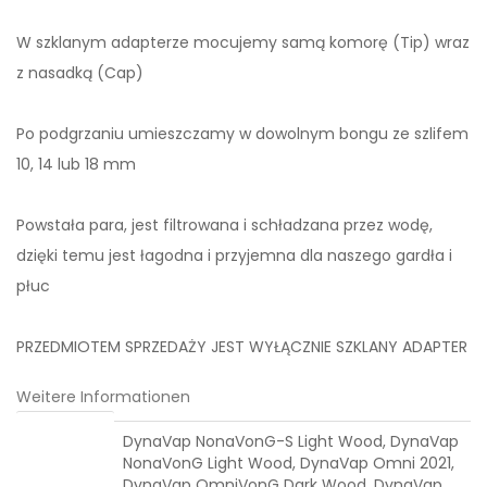
W szklanym adapterze mocujemy samą komorę (Tip) wraz
z nasadką (Cap)
Po podgrzaniu umieszczamy w dowolnym bongu ze szlifem
10, 14 lub 18 mm
Powstała para, jest filtrowana i schładzana przez wodę,
dzięki temu jest łagodna i przyjemna dla naszego gardła i
płuc
PRZEDMIOTEM SPRZEDAŻY JEST WYŁĄCZNIE SZKLANY ADAPTER
Weitere Informationen
Passend für:
DynaVap NonaVonG-S Light Wood, DynaVap
NonaVonG Light Wood, DynaVap Omni 2021,
DynaVap OmniVonG Dark Wood, DynaVap