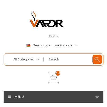
Suche
Mein Konto
Germany
All Categories
0 Artikel - €0,00
MENU