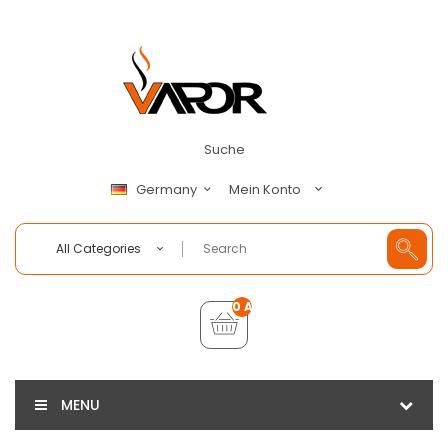
Suche
Mein Konto
Germany
All Categories
0 Artikel - €0,00
MENU