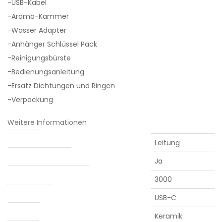
-USB-Kabel
-Aroma-Kammer
-Wasser Adapter
-Anhänger Schlüssel Pack
-Reinigungsbürste
-Bedienungsanleitung
-Ersatz Dichtungen und Ringen
-Verpackung
Weitere Informationen
Heizung
Leitung
Abnehmbarer Akku
Ja
Batteriekapazität (mAh)
3000
Ladebuchse
USB-C
Kammer
Keramik