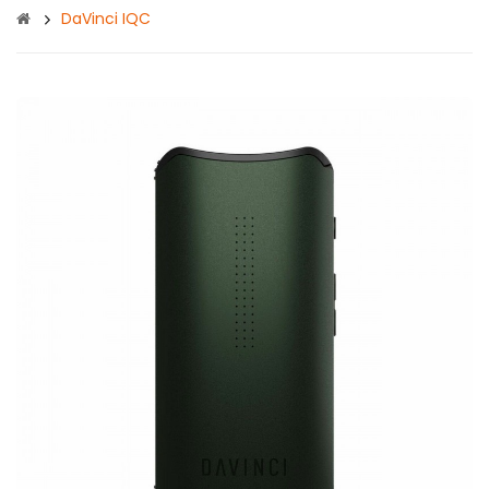
DaVinci IQC