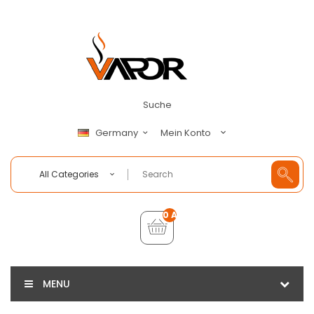
Suche
Mein Konto
Germany
All Categories
0 Artikel - €0,00
MENU