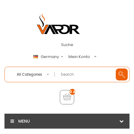
Suche
Mein Konto
Germany
All Categories
0 Artikel - €0,00
MENU