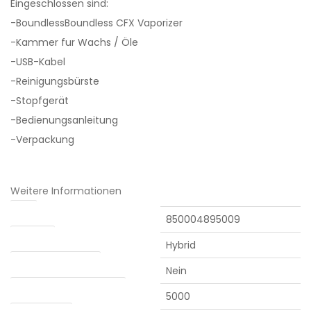
Eingeschlossen sind:
-Boundless
Boundless
CFX Vaporizer
-Kammer fur Wachs / Öle
-USB-Kabel
-Reinigungsbürste
-Stopfgerät
-Bedienungsanleitung
-Verpackung
Weitere Informationen
EAN
850004895009
Heizung
Hybrid
Abnehmbarer Akku
Nein
Batteriekapazität (mAh)
5000