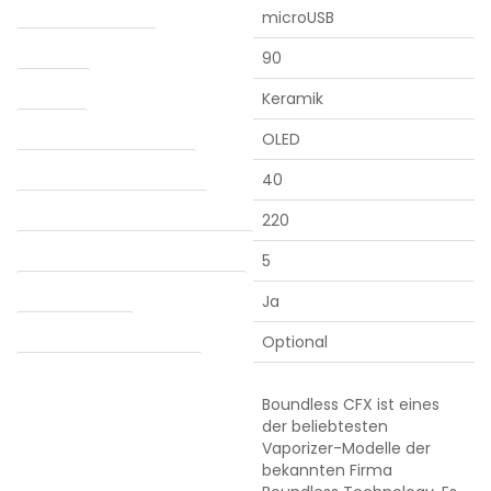
Ladebuchse
microUSB
Akkulaufzeit (min.)
90
Kammer
Keramik
Anzeige
OLED
Mindesttemperatur (°C)
40
Maximale temperatur (°C)
220
Automatische abschaltung (min.)
5
Verdampfung von Konzentraten
Ja
Water adapter
Optional
Detaillierte Beschreibung
Boundless CFX ist eines
der beliebtesten
Vaporizer-Modelle der
bekannten Firma