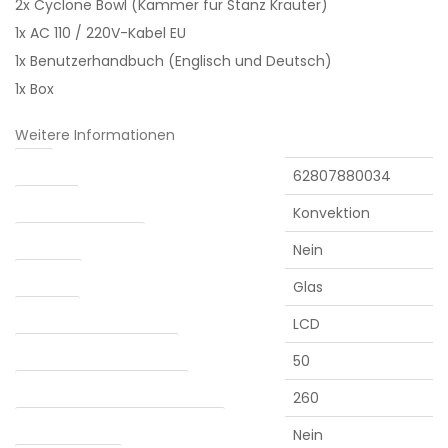
2x Cyclone Bowl (Kammer für Stanz Kräuter)
1x AC 110 / 220V-Kabel EU
1x Benutzerhandbuch (Englisch und Deutsch)
1x Box
Weitere Informationen
EAN
62807880034
Heizung
Konvektion
Abnehmbarer Akku
Nein
Kammer
Glas
Anzeige
LCD
Mindesttemperatur (°C)
50
Maximale temperatur (°C)
260
Verdampfung von Konzentraten
Nein