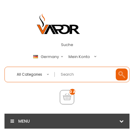
Suche
Mein Konto
Germany
All Categories
0 Artikel - €0,00
MENU