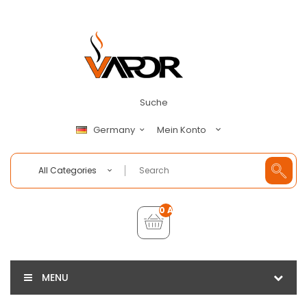
Suche
Mein Konto
Germany
All Categories
0 Artikel - €0,00
MENU