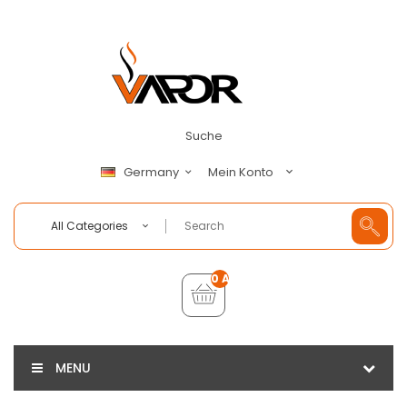
Suche
Mein Konto
Germany
All Categories
0 Artikel - €0,00
MENU