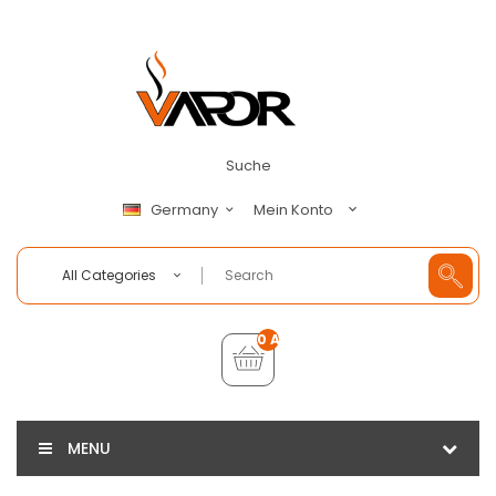
Suche
Mein Konto
Germany
All Categories
0 Artikel - €0,00
MENU