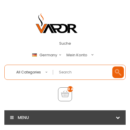
Suche
Mein Konto
Germany
All Categories
0 Artikel - €0,00
MENU