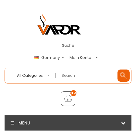
Suche
Mein Konto
Germany
All Categories
0 Artikel - €0,00
MENU