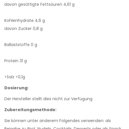
davon gesättigte Fettsäuren 4,61 g
Kohlenhydrate 4,6 g
davon Zucker 0,8 g
Ballaststoffe 0 g
Protein 31 g
>Salz <0,1g
Dosierung:
Der Hersteller stellt dies nicht zur Verfügung
Zubereitungsmethode:
Sie können unter anderem Folgendes verwenden: als
Beigabe zu Brot, Nudeln, Cocktails, Desserts oder als Snack.